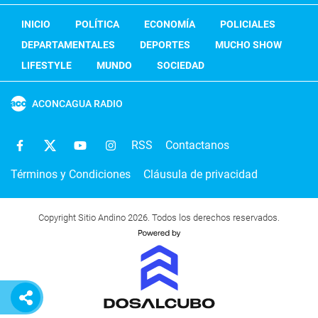
INICIO
POLÍTICA
ECONOMÍA
POLICIALES
DEPARTAMENTALES
DEPORTES
MUCHO SHOW
LIFESTYLE
MUNDO
SOCIEDAD
ACONCAGUA RADIO
RSS
Contactanos
Términos y Condiciones
Cláusula de privacidad
Copyright Sitio Andino 2026. Todos los derechos reservados.