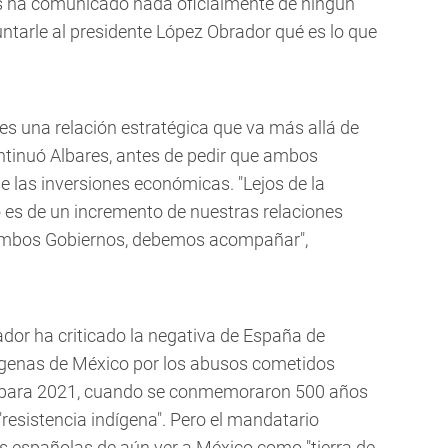
nos ha comunicado nada oficialmente de ningún
untarle al presidente López Obrador qué es lo que
es una relación estratégica que va más allá de
ontinuó Albares, antes de pedir que ambos
e las inversiones económicas. "Lejos de la
 es de un incremento de nuestras relaciones
 ambos Gobiernos, debemos acompañar",
dor ha criticado la negativa de España de
dígenas de México por los abusos cometidos
ó para 2021, cuando se conmemoraron 500 años
resistencia indígena". Pero el mandatario
 españolas de aún ver a México como "tierra de