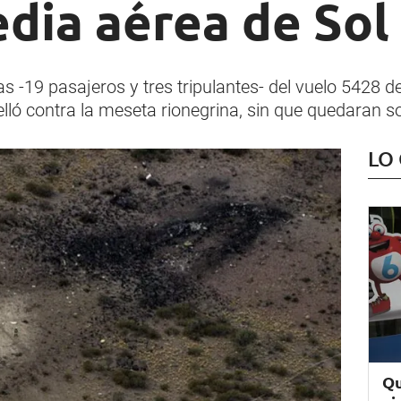
edia aérea de Sol
s -19 pasajeros y tres tripulantes- del vuelo 5428 d
lló contra la meseta rionegrina, sin que quedaran so
LO
Qu