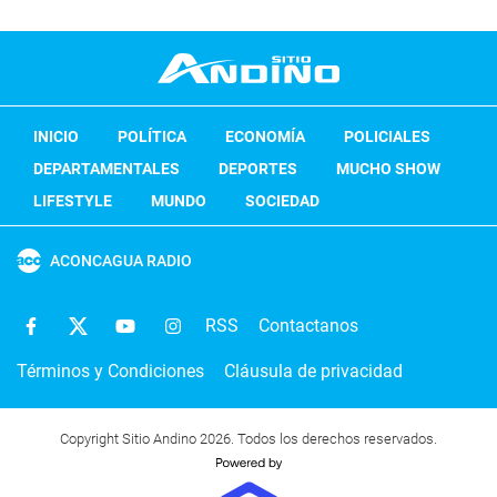
INICIO
POLÍTICA
ECONOMÍA
POLICIALES
DEPARTAMENTALES
DEPORTES
MUCHO SHOW
LIFESTYLE
MUNDO
SOCIEDAD
ACONCAGUA RADIO
RSS
Contactanos
Términos y Condiciones
Cláusula de privacidad
Copyright Sitio Andino 2026. Todos los derechos reservados.