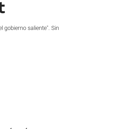
t
l gobierno saliente". Sin
.