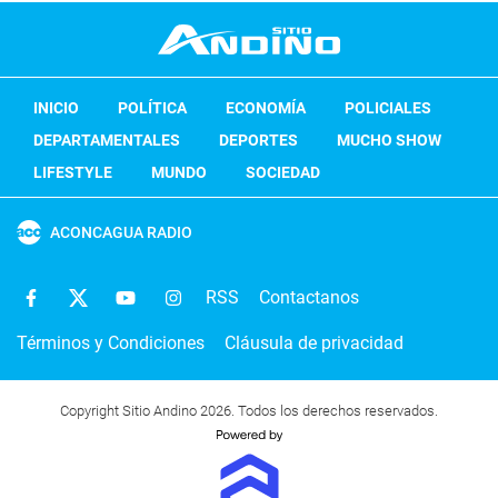
INICIO
POLÍTICA
ECONOMÍA
POLICIALES
DEPARTAMENTALES
DEPORTES
MUCHO SHOW
LIFESTYLE
MUNDO
SOCIEDAD
ACONCAGUA RADIO
RSS
Contactanos
Términos y Condiciones
Cláusula de privacidad
Copyright Sitio Andino 2026. Todos los derechos reservados.