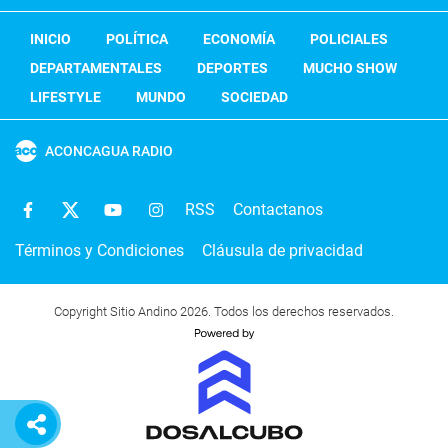
INICIO
POLÍTICA
ECONOMÍA
POLICIALES
DEPARTAMENTALES
DEPORTES
MUCHO SHOW
LIFESTYLE
MUNDO
SOCIEDAD
ACONCAGUA RADIO
RSS
Contactanos
Términos y Condiciones
Cláusula de privacidad
Copyright Sitio Andino 2026. Todos los derechos reservados.