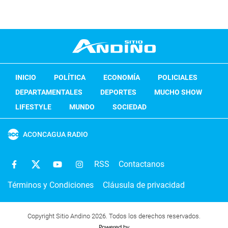
INICIO
POLÍTICA
ECONOMÍA
POLICIALES
DEPARTAMENTALES
DEPORTES
MUCHO SHOW
LIFESTYLE
MUNDO
SOCIEDAD
ACONCAGUA RADIO
RSS
Contactanos
Términos y Condiciones
Cláusula de privacidad
Copyright Sitio Andino 2026. Todos los derechos reservados.