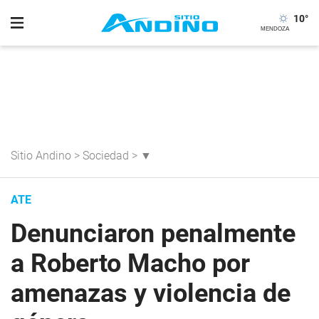
10
°
Sitio Andino
>
Sociedad
>
▼
ATE
Denunciaron penalmente
a Roberto Macho por
amenazas y violencia de