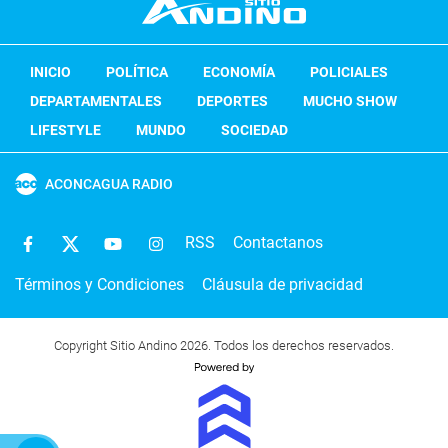
INICIO
POLÍTICA
ECONOMÍA
POLICIALES
DEPARTAMENTALES
DEPORTES
MUCHO SHOW
LIFESTYLE
MUNDO
SOCIEDAD
ACONCAGUA RADIO
RSS
Contactanos
Términos y Condiciones
Cláusula de privacidad
Copyright Sitio Andino 2026. Todos los derechos reservados.