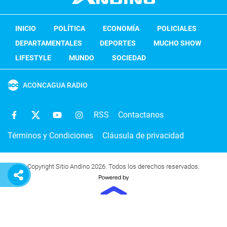
INICIO
POLÍTICA
ECONOMÍA
POLICIALES
DEPARTAMENTALES
DEPORTES
MUCHO SHOW
LIFESTYLE
MUNDO
SOCIEDAD
ACONCAGUA RADIO
RSS
Contactanos
Términos y Condiciones
Cláusula de privacidad
Copyright Sitio Andino 2026. Todos los derechos reservados.