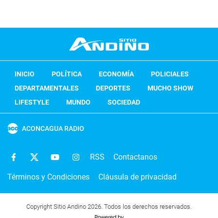
INICIO
POLÍTICA
ECONOMÍA
POLICIALES
DEPARTAMENTALES
DEPORTES
MUCHO SHOW
LIFESTYLE
MUNDO
SOCIEDAD
ACONCAGUA RADIO
RSS
Contactanos
Términos y Condiciones
Cláusula de privacidad
Copyright Sitio Andino 2026. Todos los derechos reservados.