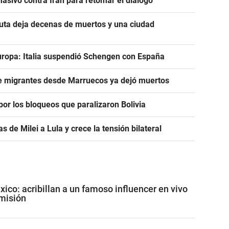
asivo contra Irán para retomar el diálogo
euta deja decenas de muertos y una ciudad
uropa: Italia suspendió Schengen con España
de migrantes desde Marruecos ya dejó muertos
or los bloqueos que paralizaron Bolivia
as de Milei a Lula y crece la tensión bilateral
co: acribillan a un famoso influencer en vivo
misión