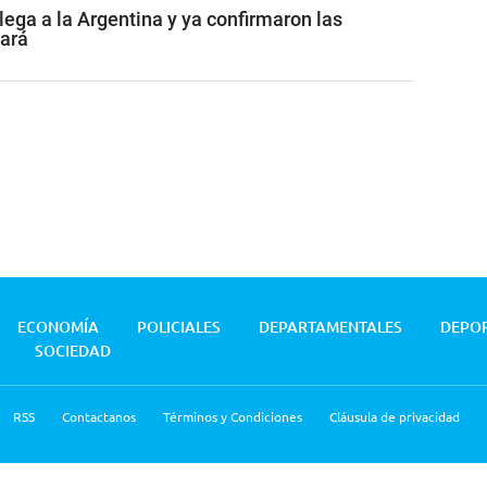
lega a la Argentina y ya confirmaron las
tará
ECONOMÍA
POLICIALES
DEPARTAMENTALES
DEPO
SOCIEDAD
RSS
Contactanos
Términos y Condiciones
Cláusula de privacidad