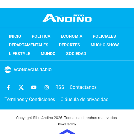
INICIO
POLÍTICA
ECONOMÍA
POLICIALES
DEPARTAMENTALES
DEPORTES
MUCHO SHOW
LIFESTYLE
MUNDO
SOCIEDAD
ACONCAGUA RADIO
RSS
Contactanos
Términos y Condiciones
Cláusula de privacidad
Copyright Sitio Andino 2026. Todos los derechos reservados.