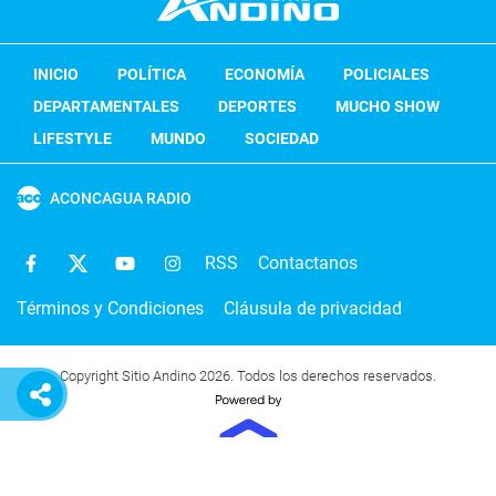
INICIO
POLÍTICA
ECONOMÍA
POLICIALES
DEPARTAMENTALES
DEPORTES
MUCHO SHOW
LIFESTYLE
MUNDO
SOCIEDAD
ACONCAGUA RADIO
RSS
Contactanos
Términos y Condiciones
Cláusula de privacidad
Copyright Sitio Andino 2026. Todos los derechos reservados.