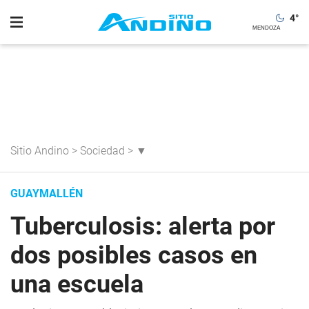
4
°
Sitio Andino
>
Sociedad
>
▼
GUAYMALLÉN
Tuberculosis: alerta por
dos posibles casos en
una escuela