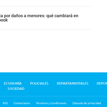
a por daños a menores: qué cambiará en
book
ECONOMÍA
POLICIALES
DEPARTAMENTALES
DEPO
SOCIEDAD
RSS
Contactanos
Términos y Condiciones
Cláusula de privacidad