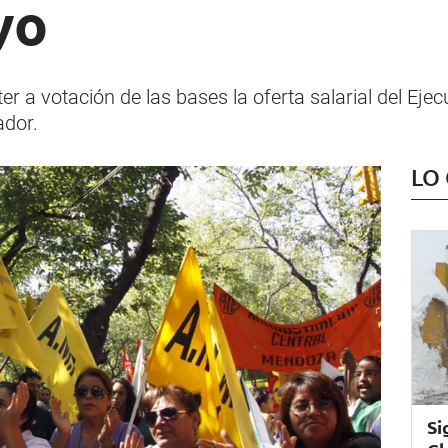
yo
r a votación de las bases la oferta salarial del Ejec
ador.
LO
Si