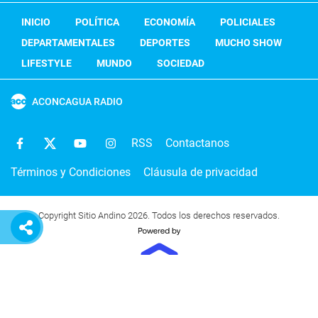
INICIO
POLÍTICA
ECONOMÍA
POLICIALES
DEPARTAMENTALES
DEPORTES
MUCHO SHOW
LIFESTYLE
MUNDO
SOCIEDAD
ACONCAGUA RADIO
RSS
Contactanos
Términos y Condiciones
Cláusula de privacidad
Copyright Sitio Andino 2026. Todos los derechos reservados.