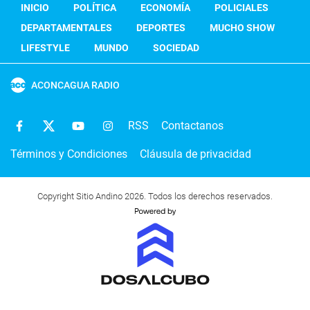
INICIO
POLÍTICA
ECONOMÍA
POLICIALES
DEPARTAMENTALES
DEPORTES
MUCHO SHOW
LIFESTYLE
MUNDO
SOCIEDAD
ACONCAGUA RADIO
RSS
Contactanos
Términos y Condiciones
Cláusula de privacidad
Copyright Sitio Andino 2026. Todos los derechos reservados.