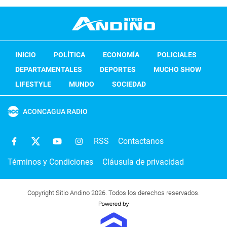
INICIO
POLÍTICA
ECONOMÍA
POLICIALES
DEPARTAMENTALES
DEPORTES
MUCHO SHOW
LIFESTYLE
MUNDO
SOCIEDAD
ACONCAGUA RADIO
RSS
Contactanos
Términos y Condiciones
Cláusula de privacidad
Copyright Sitio Andino 2026. Todos los derechos reservados.