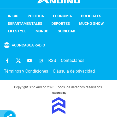
INICIO
POLÍTICA
ECONOMÍA
POLICIALES
DEPARTAMENTALES
DEPORTES
MUCHO SHOW
LIFESTYLE
MUNDO
SOCIEDAD
ACONCAGUA RADIO
RSS
Contactanos
Términos y Condiciones
Cláusula de privacidad
Copyright Sitio Andino 2026. Todos los derechos reservados.