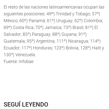
El resto de las naciones latinoamericanas ocupan las
siguientes posiciones: 49º) Trinidad y Tobago; 57º)
México; 60º) Panamá; 61º) Uruguay; 62º) Colombia;
69º) Costa Rica, 70º) Jamaica; 73º) Brasil; 81º) El
Salvador; 85º) Paraguay; 88º) Guyana; 91º)
Guatemala; 95º) Argentina; 111º) Nicaragua; 114º)
Ecuador; 117º) Honduras; 123º) Bolivia; 128º) Haití y
130º) Venezuela.
Fuente: Infobae
SEGUÍ LEYENDO