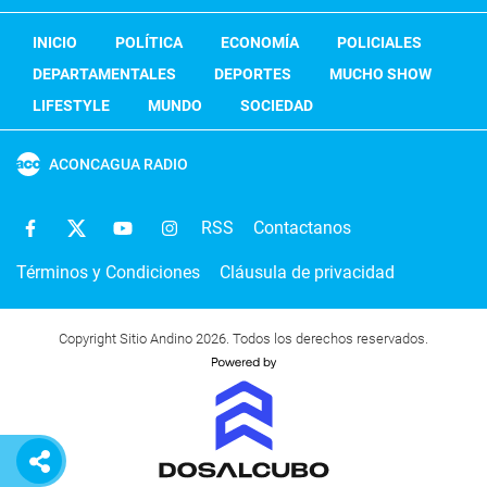
INICIO
POLÍTICA
ECONOMÍA
POLICIALES
DEPARTAMENTALES
DEPORTES
MUCHO SHOW
LIFESTYLE
MUNDO
SOCIEDAD
ACONCAGUA RADIO
RSS
Contactanos
Términos y Condiciones
Cláusula de privacidad
Copyright Sitio Andino 2026. Todos los derechos reservados.