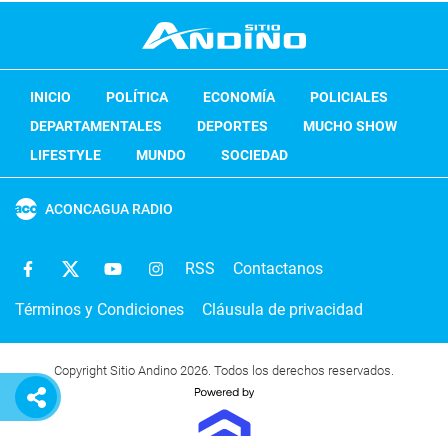
INICIO
POLÍTICA
ECONOMÍA
POLICIALES
DEPARTAMENTALES
DEPORTES
MUCHO SHOW
LIFESTYLE
MUNDO
SOCIEDAD
ACONCAGUA RADIO
RSS
Contactanos
Términos y Condiciones
Cláusula de privacidad
Copyright Sitio Andino 2026. Todos los derechos reservados.