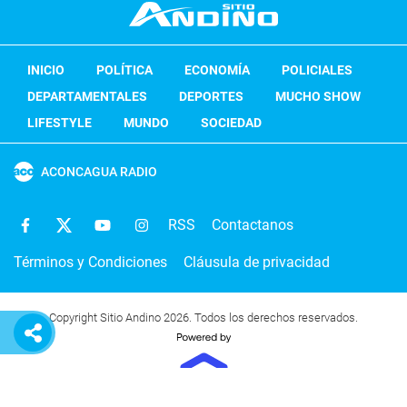
INICIO
POLÍTICA
ECONOMÍA
POLICIALES
DEPARTAMENTALES
DEPORTES
MUCHO SHOW
LIFESTYLE
MUNDO
SOCIEDAD
ACONCAGUA RADIO
RSS
Contactanos
Términos y Condiciones
Cláusula de privacidad
Copyright Sitio Andino 2026. Todos los derechos reservados.