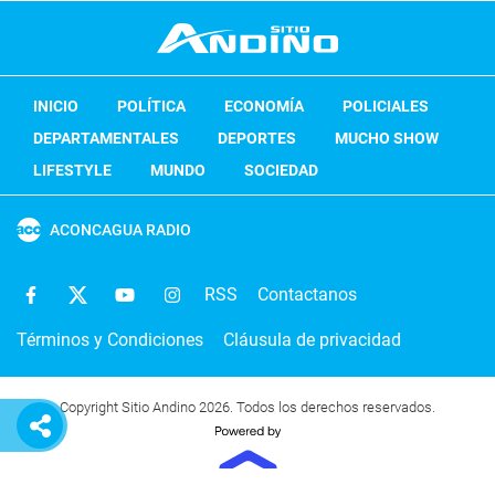
INICIO
POLÍTICA
ECONOMÍA
POLICIALES
DEPARTAMENTALES
DEPORTES
MUCHO SHOW
LIFESTYLE
MUNDO
SOCIEDAD
ACONCAGUA RADIO
RSS
Contactanos
Términos y Condiciones
Cláusula de privacidad
Copyright Sitio Andino 2026. Todos los derechos reservados.