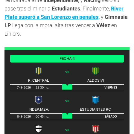
remontada ante
Independiente
, y
Racing
selló su
pase tras eliminar a
Estudiantes
. Finalmente,
River
Plate superó a San Lorenzo en penales,
y
Gimnasia
LP
llega con la moral alta tras vencer a
Vélez
en
Liniers.