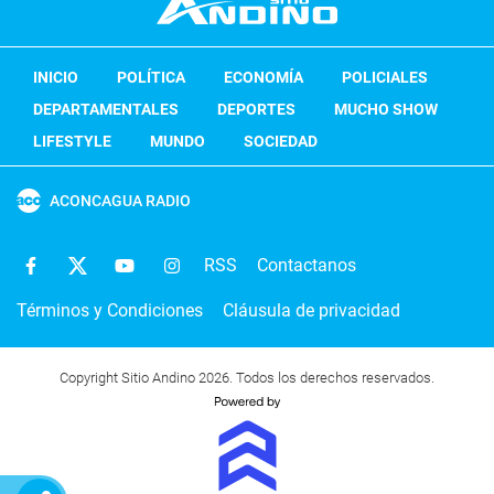
INICIO
POLÍTICA
ECONOMÍA
POLICIALES
DEPARTAMENTALES
DEPORTES
MUCHO SHOW
LIFESTYLE
MUNDO
SOCIEDAD
ACONCAGUA RADIO
RSS
Contactanos
Términos y Condiciones
Cláusula de privacidad
Copyright Sitio Andino 2026. Todos los derechos reservados.