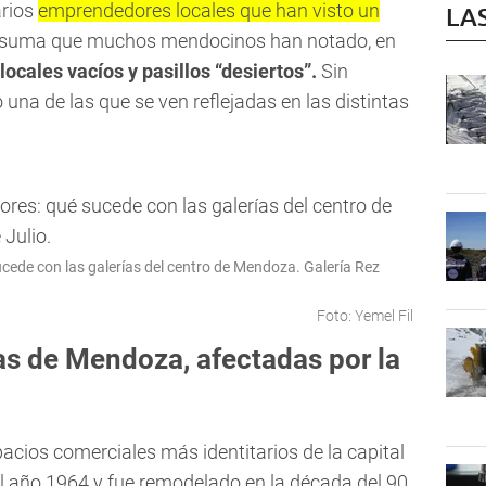
arios
emprendedores locales que han visto un
LA
e suma que muchos mendocinos han notado, en
locales vacíos y pasillos “desiertos”.
Sin
una de las que se ven reflejadas en las distintas
ede con las galerías del centro de Mendoza. Galería Rez
Foto: Yemel Fil
as de Mendoza, afectadas por la
acios comerciales más identitarios de la capital
el año 1964 y fue remodelado en la década del 90,