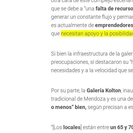
otra cara de este complejo escenar
que se debe a “una
falta de recurso
generar un constante flujo y perman
es actualmente de
emprendedores 
que
necesitan apoyo y la posibilid
Si bien la infraestructura de la gal
preocupaciones, sí destacaron su “h
necesidades y a la velocidad que se
Por su parte, la
Galería Kolton
, ina
tradicional de Mendoza y es una de 
o menos” bien,
según precisan a es
“[Los
locales
] están entre
un 65 y 7