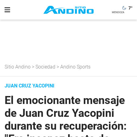
7
°
Sitio Andino
>
Sociedad
>
Andino Sports
JUAN CRUZ YACOPINI
El emocionante mensaje
de Juan Cruz Yacopini
durante su recuperación: