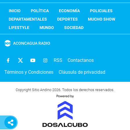
INICIO
POLÍTICA
ECONOMÍA
POLICIALES
DEPARTAMENTALES
DEPORTES
MUCHO SHOW
LIFESTYLE
MUNDO
SOCIEDAD
ACONCAGUA RADIO
RSS
Contactanos
Términos y Condiciones
Cláusula de privacidad
Copyright Sitio Andino 2026. Todos los derechos reservados.