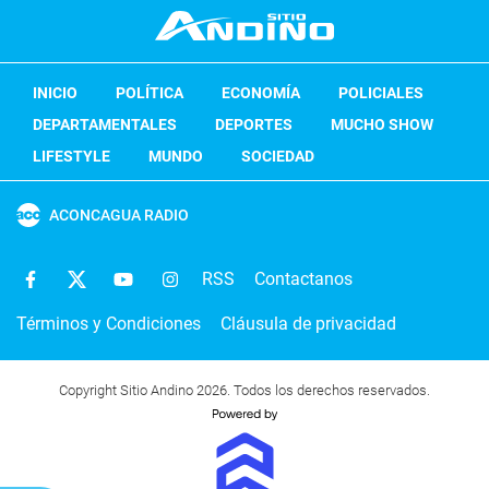
INICIO
POLÍTICA
ECONOMÍA
POLICIALES
DEPARTAMENTALES
DEPORTES
MUCHO SHOW
LIFESTYLE
MUNDO
SOCIEDAD
ACONCAGUA RADIO
RSS
Contactanos
Términos y Condiciones
Cláusula de privacidad
Copyright Sitio Andino 2026. Todos los derechos reservados.