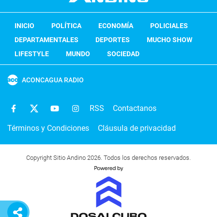
INICIO
POLÍTICA
ECONOMÍA
POLICIALES
DEPARTAMENTALES
DEPORTES
MUCHO SHOW
LIFESTYLE
MUNDO
SOCIEDAD
ACONCAGUA RADIO
RSS
Contactanos
Términos y Condiciones
Cláusula de privacidad
Copyright Sitio Andino 2026. Todos los derechos reservados.