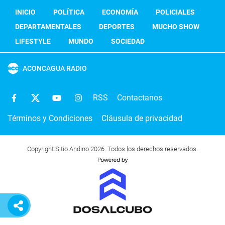
INICIO
POLÍTICA
ECONOMÍA
POLICIALES
DEPARTAMENTALES
DEPORTES
MUCHO SHOW
LIFESTYLE
MUNDO
SOCIEDAD
ACONCAGUA RADIO
RSS
Contactanos
Términos y Condiciones
Cláusula de privacidad
Copyright Sitio Andino 2026. Todos los derechos reservados.