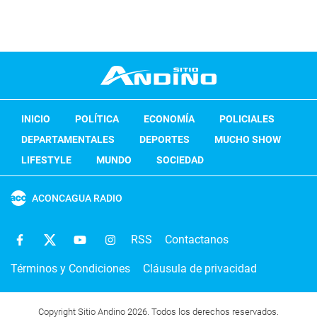
INICIO
POLÍTICA
ECONOMÍA
POLICIALES
DEPARTAMENTALES
DEPORTES
MUCHO SHOW
LIFESTYLE
MUNDO
SOCIEDAD
ACONCAGUA RADIO
RSS
Contactanos
Términos y Condiciones
Cláusula de privacidad
Copyright Sitio Andino 2026. Todos los derechos reservados.