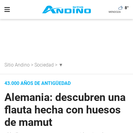
8
°
Sitio Andino
>
Sociedad
>
▼
43.000 AÑOS DE ANTIGÜEDAD
Alemania: descubren una
flauta hecha con huesos
de mamut