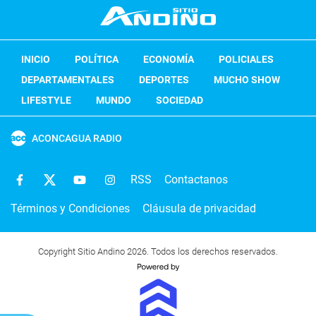
INICIO
POLÍTICA
ECONOMÍA
POLICIALES
DEPARTAMENTALES
DEPORTES
MUCHO SHOW
LIFESTYLE
MUNDO
SOCIEDAD
ACONCAGUA RADIO
RSS
Contactanos
Términos y Condiciones
Cláusula de privacidad
Copyright Sitio Andino 2026. Todos los derechos reservados.