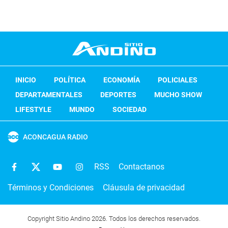
INICIO
POLÍTICA
ECONOMÍA
POLICIALES
DEPARTAMENTALES
DEPORTES
MUCHO SHOW
LIFESTYLE
MUNDO
SOCIEDAD
ACONCAGUA RADIO
RSS
Contactanos
Términos y Condiciones
Cláusula de privacidad
Copyright Sitio Andino 2026. Todos los derechos reservados.