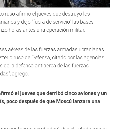
cito ruso afirmó el jueves que destruyó los
ianos y dejó "fuera de servicio" las bases
zó horas antes una operación militar.
bases aéreas de las fuerzas armadas ucranianas
nisterio ruso de Defensa, citado por las agencias
es de la defensa antiaérea de las fuerzas
das", agregó.
 afirmó el jueves que derribó cinco aviones y un
país, poco después de que Moscú lanzara una
 agresor fueron derribados", dijo el Estado mayor