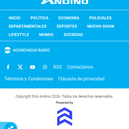
INICIO
POLÍTICA
ECONOMÍA
POLICIALES
DEPARTAMENTALES
DEPORTES
MUCHO SHOW
LIFESTYLE
MUNDO
SOCIEDAD
ACONCAGUA RADIO
RSS
Contactanos
Términos y Condiciones
Cláusula de privacidad
Copyright Sitio Andino 2026. Todos los derechos reservados.