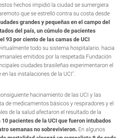
estos hechos impidió la ciudad se sumergiera
remoto que se estrelló contra su costa desde
iudades grandes y pequeñas en el campo del
stados del país, un cúmulo de pacientes
el 93 por ciento de las camas de UCI
 virtualmente todo su sistema hospitalario. hacia
semanales emitidos por la respetada Fundación
incipales ciudades brasileñas experimentaron el
n las instalaciones de la UCI".
consiguiente hacinamiento de las UCI y las
alta de medicamentos básicos y respiradores y el
es de la salud afectaron el resultado de la
 10 pacientes de la UCI que fueron intubados
atro semanas no sobrevivieron.
En algunos
 de mortalidad alcanzó un surrealista 9 de cada