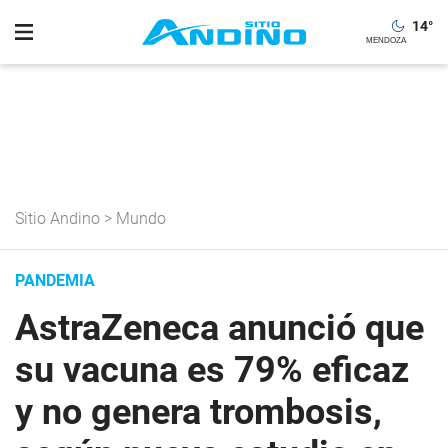
14
°
Sitio Andino
>
Mundo
PANDEMIA
AstraZeneca anunció que
su vacuna es 79% eficaz
y no genera trombosis,