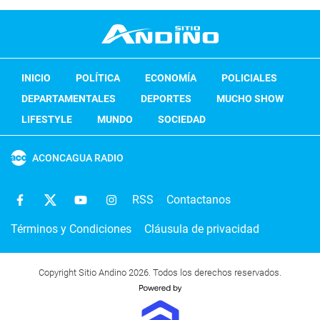
INICIO
POLÍTICA
ECONOMÍA
POLICIALES
DEPARTAMENTALES
DEPORTES
MUCHO SHOW
LIFESTYLE
MUNDO
SOCIEDAD
ACONCAGUA RADIO
RSS
Contactanos
Términos y Condiciones
Cláusula de privacidad
Copyright Sitio Andino 2026. Todos los derechos reservados.