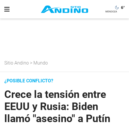
6
°
Sitio Andino
>
Mundo
¿POSIBLE CONFLICTO?
Crece la tensión entre
EEUU y Rusia: Biden
llamó "asesino" a Putín