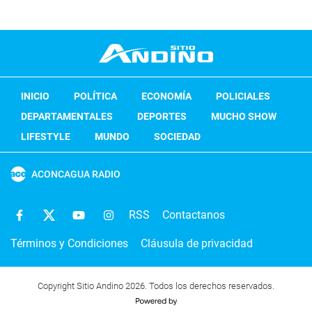
INICIO
POLÍTICA
ECONOMÍA
POLICIALES
DEPARTAMENTALES
DEPORTES
MUCHO SHOW
LIFESTYLE
MUNDO
SOCIEDAD
ACONCAGUA RADIO
RSS
Contactanos
Términos y Condiciones
Cláusula de privacidad
Copyright Sitio Andino 2026. Todos los derechos reservados.