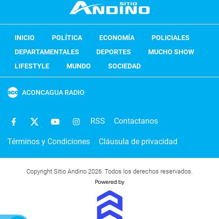
INICIO
POLÍTICA
ECONOMÍA
POLICIALES
DEPARTAMENTALES
DEPORTES
MUCHO SHOW
LIFESTYLE
MUNDO
SOCIEDAD
ACONCAGUA RADIO
RSS
Contactanos
Términos y Condiciones
Cláusula de privacidad
Copyright Sitio Andino 2026. Todos los derechos reservados.