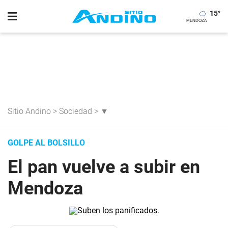
15
°
Sitio Andino
>
Sociedad
>
▼
GOLPE AL BOLSILLO
El pan vuelve a subir en
Mendoza