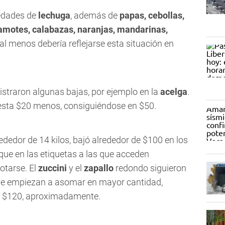
iedades de
lechuga
, además de
papas, cebollas,
amotes, calabazas, naranjas, mandarinas,
 al menos debería
reflejarse
esta situación en
istraron algunas bajas, por ejemplo en la
acelga
.
uesta $20 menos, consiguiéndose en $50.
ededor de 14 kilos, bajó alrededor de $100 en los
que en las etiquetas a las que acceden
otarse. El
zuccini
y el
zapallo
redondo siguieron
e empiezan a asomar en mayor cantidad,
a en $120, aproximadamente.