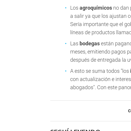
Los
agroquímicos
no dan p
a salir ya que los ajustan
Sería importante que el go
líneas de productos llama
Las
bodegas
están pagando
meses, emitiendo pagos pa
después de entregada la uv
A esto se suma todos "los
con actualización e interes
abogados". Con este panor
C