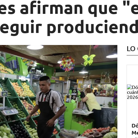
es afirman que "
seguir producien
LO
Dó
Me