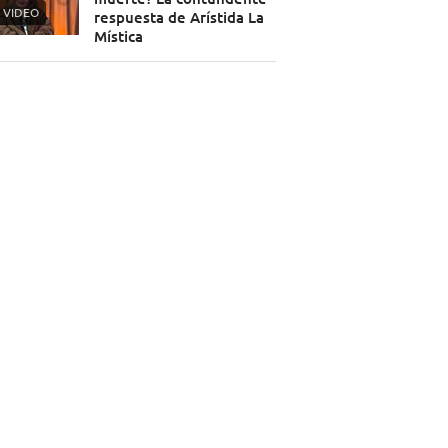
VIDEO
respuesta de Arístida La
Mística