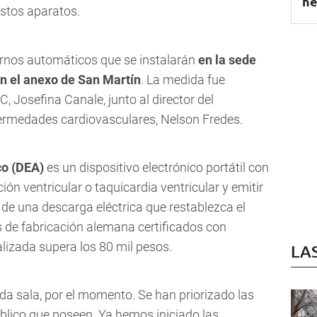
he
stos aparatos.
ternos automáticos que se instalarán
en la sede
n el anexo de San Martín
. La medida fue
C, Josefina Canale, junto al director del
ermedades cardiovasculares, Nelson Fredes.
co (DEA)
es un dispositivo electrónico portátil con
ión ventricular o taquicardia ventricular y emitir
n de una descarga eléctrica que restablezca el
 de fabricación alemana certificados con
alizada supera los 80 mil pesos.
LA
da sala, por el momento. Se han priorizado las
blico que poseen. Ya hemos iniciado las