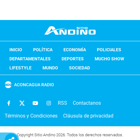
INICIO
POLÍTICA
ECONOMÍA
POLICIALES
DEPARTAMENTALES
DEPORTES
MUCHO SHOW
LIFESTYLE
MUNDO
SOCIEDAD
ACONCAGUA RADIO
RSS
Contactanos
Términos y Condiciones
Cláusula de privacidad
Copyright Sitio Andino 2026. Todos los derechos reservados.