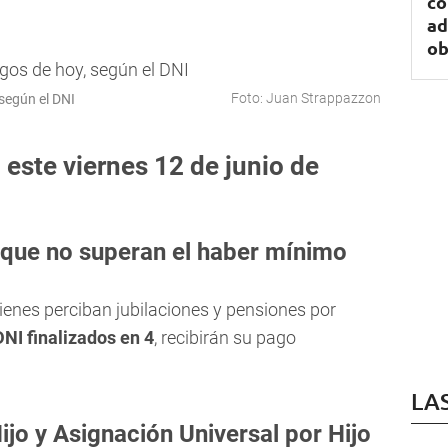
co
ad
ob
Foto: Juan Strappazzon
 según el DNI
este viernes 12 de junio de
 que no superan el haber mínimo
enes perciban jubilaciones y pensiones por
DNI finalizados en 4
, recibirán su pago
LA
ijo y Asignación Universal por Hijo