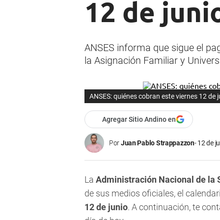
12 de juni
ANSES informa que sigue el pa
la Asignación Familiar y Universa
ANSES: quiénes cobran este viernes 12 de 
Agregar Sitio Andino en
Por
Juan Pablo Strappazzon
12 de j
La
Administración Nacional de la 
de sus medios oficiales, el calenda
12 de junio
. A continuación, te con