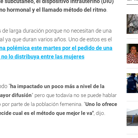
e subcutáneo, el dispositivo intrauterino (DIU)
rino hormonal y el llamado método del ritmo
.
de larga duración porque no necesitan de una
al ya que duran varios años. Uno de estos es el
na polémica este martes por el pedido de una
no lo distribuya entre las mujeres
odo "
h
a impactado un poco más a nivel de la
mayor difusión
" pero que todavía no se puede hablar
 por parte de la población femenina. "
Uno lo ofrece
ide cual es el método que mejor le va"
, dijo.