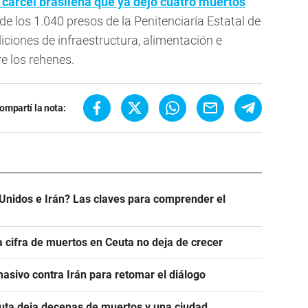
 cárcel brasileña que ya dejó cuatro muertos
de los 1.040 presos de la Penitenciaría Estatal de
iciones de infraestructura, alimentación e
re los rehenes.
ompartí la nota:
Unidos e Irán? Las claves para comprender el
a cifra de muertos en Ceuta no deja de crecer
asivo contra Irán para retomar el diálogo
euta deja decenas de muertos y una ciudad