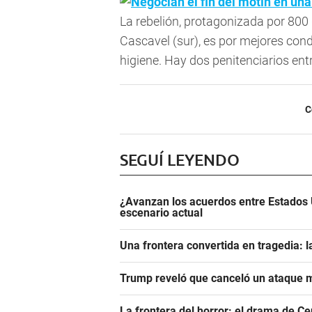
Negocian el fin del motín en una
La rebelión, protagonizada por 800 
Cascavel (sur), es por mejores cond
higiene. Hay dos penitenciarios ent
C
SEGUÍ LEYENDO
¿Avanzan los acuerdos entre Estados 
escenario actual
Una frontera convertida en tragedia: l
Trump reveló que canceló un ataque m
La frontera del horror: el drama de C