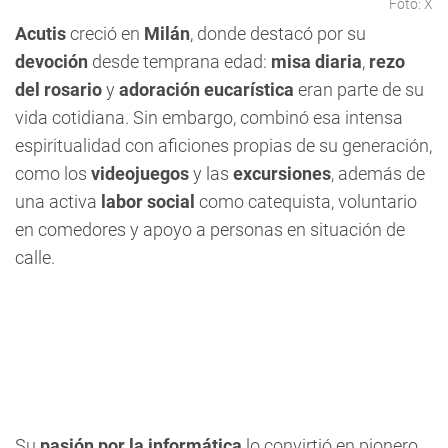
Foto: X
Acutis
creció en
Milán
, donde destacó por su
devoción
desde temprana edad:
misa diaria
,
rezo
del rosario
y
adoración eucarística
eran parte de su
vida cotidiana. Sin embargo, combinó esa intensa
espiritualidad con aficiones propias de su generación,
como los
videojuegos
y las
excursiones
, además de
una activa
labor social
como catequista, voluntario
en comedores y apoyo a personas en situación de
calle.
Su
pasión por la informática
lo convirtió en pionero