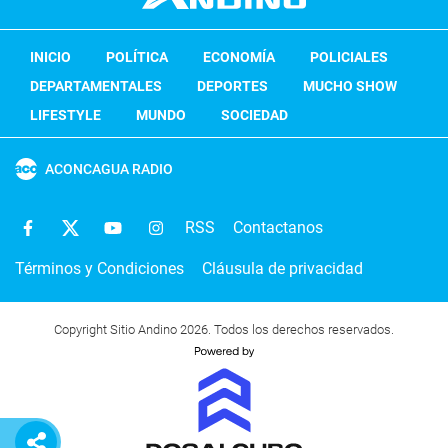
INICIO
POLÍTICA
ECONOMÍA
POLICIALES
DEPARTAMENTALES
DEPORTES
MUCHO SHOW
LIFESTYLE
MUNDO
SOCIEDAD
ACONCAGUA RADIO
RSS
Contactanos
Términos y Condiciones
Cláusula de privacidad
Copyright Sitio Andino 2026. Todos los derechos reservados.