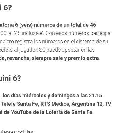
i 6?
toria 6 (seis) números de un total de 46
'00' al '45 inclusive'. Con esos números participa
enciero registra los números en el sistema de su
oleto al jugador. Se puede apostar en las
da, revancha, siempre sale y premio extra
.
ini 6?
 los días miércoles y domingos a las 21.15
.
r
Telefe Santa Fe,
RTS Medios, Argentina 12, TV
l de YouTube de la Lotería de Santa Fe
.
ientes bolillas: