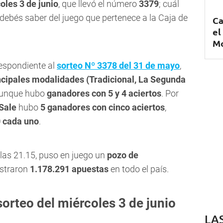
oles 3 de junio
, que llevó el número
3379
; cuál
e debés saber del juego que pertenece a la Caja de
Ca
el
Mo
rrespondiente al
sorteo Nº 3378 del 31 de mayo
,
ncipales modalidades (Tradicional, La Segunda
aunque hubo
ganadores con 5 y 4 aciertos
. Por
Sale
hubo
5 ganadores con cinco aciertos
,
0
cada uno
.
a las 21.15, puso en juego un
pozo de
gistraron
1.178.291
apuestas
en todo el país.
sorteo del miércoles 3 de junio
LA